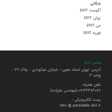
بایگانی
آگوست 2017
ژوئن 2017
می 2017
فوریه 2017
تماس با ما
آدرس: تهران استاد معین - خیابان غیاثوندی - پلاک ۲۷ -
واحد ۳
تلفن همراه:
۰۹۱۲۴۳۸۴۰۶۹ (مهندس علیزاده)
پست الکترونیکی :
info @ parsialsilo dot ir