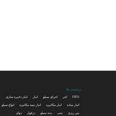
برچسب ها
FIFO
اجر
اجرای سیلو
انبار
انبار ذخیره سازی
انبار ساده
انبار مکانیزه
انبار نیمه مکانیزه
انواع سیلو
بتن ریزی
بتنی
بدنه سیلو
دزفول
دوام