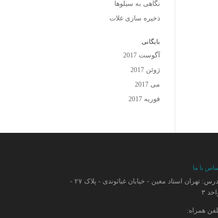
نگاهی به سیلوها
ذخیره سازی غلات
بایگانی
آگوست 2017
ژوئن 2017
می 2017
فوریه 2017
ماس با ما
آدرس: تهران استاد معین - خیابان غیاثوندی - پلاک ۲۷ -
حد ۳
لفن همراه: