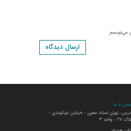
ی می‌نویسم.
ماس با ما
درس: تهران استاد معین - خیابان غیاثوندی -
ک ۲۷ - واحد ۳
لفن همراه: