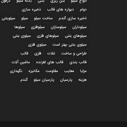
انواع سیلو
بتن ریزی
بتنی
بدنه سیلو
دزفول
دوام
دیواره های قالب
ذخیره سازی
ذخیره سازی گندم
ساخت سیلو
سیلو
سیلوبتنی
سیلوداران
سیلوسازان
سیلوفلزی
سیلوها
سیلوهای بتنی
سیلوهای فلزی
سیلوی بتنی
سیلوی بتنی بهتر است
سیلوی فلزی
طراحی و ساخت
غلات
فلزی
قالب
قالب بندی
قالب های لغزنده
ماشین آلات
مزایا
معایب
مقاومت
مکانیزه
نگهداری
هزینه
پارسیان
پارسیان سیلو
گندم