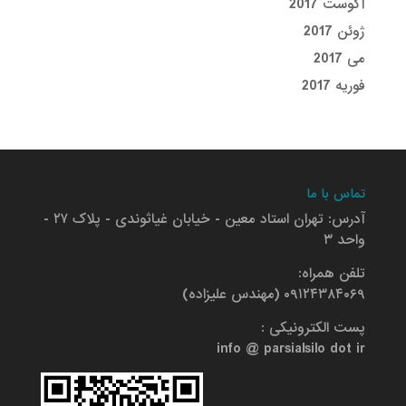
آگوست 2017
ژوئن 2017
می 2017
فوریه 2017
تماس با ما
آدرس: تهران استاد معین - خیابان غیاثوندی - پلاک ۲۷ -
واحد ۳
تلفن همراه:
۰۹۱۲۴۳۸۴۰۶۹ (مهندس علیزاده)
پست الکترونیکی :
info @ parsialsilo dot ir