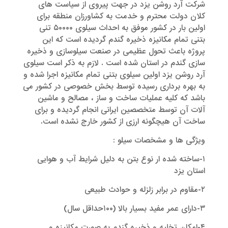
شرکت آرد روشن یزد در جهت پیروی از سیاست های
کلان دولت محترم و خدمت به کشاورزان منطقه برای
اولین بار در کشور موفق به احداث سیلوی ۵۰۰۰۰ تنی
بتنی تمام مکانیزه ذخیره گندم گردیده است که این
پروژه باعث تحول عظیمی در صنعت سیلوسازی و ذخیره
سازی گندم در استان شده است . لازم به ذکر است سیلوی
آرد روشن یزد اولین سیلوی بتنی تمام مکانیزه اجرا شده و
به بهره برداری رسیده توسط بخش خصوصی در کشور می
باشد که کلیه عملیات ساخت و ساز ، مصالح و ماشین
آلات آن توسط متخصصین ایرانی انجام گردیده و برای
ساخت آن هیچگونه ارزی از کشور خارج نشده است.
ویژگی ها و مشخصات سیلو :
۱-ساخته شده ار نوع بتن به دلیل شرایط آب و هوایی
استان یزد
۲-مقاوم در برابر زلزله و حوادث طبیعی
۳-دارای عمر مفید بسیار بالا (۱۰۰حداقل سال)
۴-امکان تخلیه و ذخیره گندم به صورت مکانیزه و