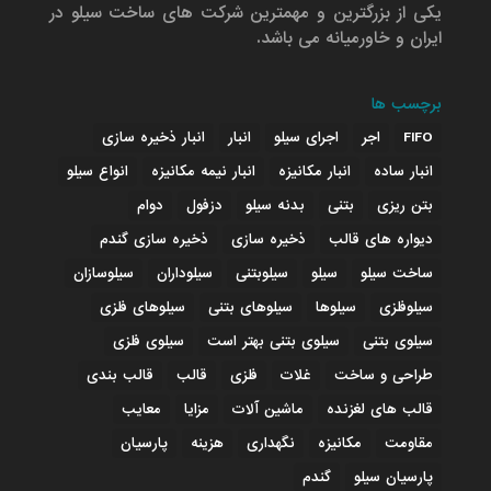
یکی از بزرگترین و مهمترین شرکت های ساخت سیلو در
ایران و خاورمیانه می باشد.
برچسب ها
FIFO
اجر
اجرای سیلو
انبار
انبار ذخیره سازی
انبار ساده
انبار مکانیزه
انبار نیمه مکانیزه
انواع سیلو
بتن ریزی
بتنی
بدنه سیلو
دزفول
دوام
دیواره های قالب
ذخیره سازی
ذخیره سازی گندم
ساخت سیلو
سیلو
سیلوبتنی
سیلوداران
سیلوسازان
سیلوفلزی
سیلوها
سیلوهای بتنی
سیلوهای فلزی
سیلوی بتنی
سیلوی بتنی بهتر است
سیلوی فلزی
طراحی و ساخت
غلات
فلزی
قالب
قالب بندی
قالب های لغزنده
ماشین آلات
مزایا
معایب
مقاومت
مکانیزه
نگهداری
هزینه
پارسیان
پارسیان سیلو
گندم