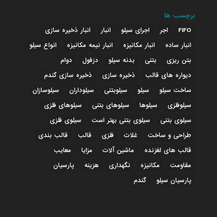
برچسب ها
FIFO
اجر
اجرای سیلو
انبار
انبار ذخیره سازی
انبار ساده
انبار مکانیزه
انبار نیمه مکانیزه
انواع سیلو
بتن ریزی
بتنی
بدنه سیلو
دزفول
دوام
دیواره های قالب
ذخیره سازی
ذخیره سازی گندم
ساخت سیلو
سیلو
سیلوبتنی
سیلوداران
سیلوسازان
سیلوفلزی
سیلوها
سیلوهای بتنی
سیلوهای فلزی
سیلوی بتنی
سیلوی بتنی بهتر است
سیلوی فلزی
طراحی و ساخت
غلات
فلزی
قالب
قالب بندی
قالب های لغزنده
ماشین آلات
مزایا
معایب
مقاومت
مکانیزه
نگهداری
هزینه
پارسیان
پارسیان سیلو
گندم