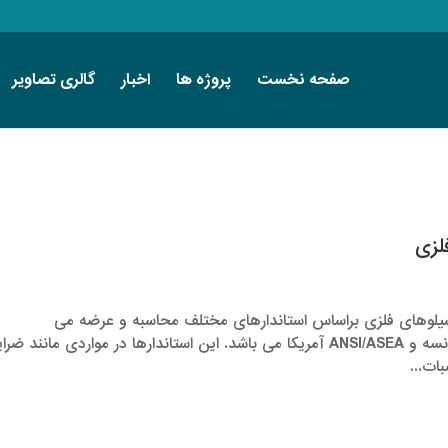
صفحه نخست
پروژه ها
اخبار
گالری تصاویر
لزی
 سیلوهای فلزی براساس استاندارهای مختلف محاسبه و عرضه می
گردد.معمولترین این استانداردها DIN ، AFNOR فرانسه و ANSI/ASEA آمریکا می باشد. این استاندارها در مواردی مانند
ات...