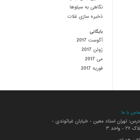
نگاهی به سیلوها
ذخیره سازی غلات
بایگانی
آگوست 2017
ژوئن 2017
می 2017
فوریه 2017
ماس با ما
درس: تهران استاد معین - خیابان غیاثوندی -
ک ۲۷ - واحد ۳
لفن همراه: