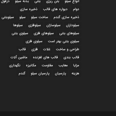
انواع سیلو
بتن ریزی
بتنی
بدنه سیلو
دزفول
دوام
دیواره های قالب
ذخیره سازی
ذخیره سازی گندم
ساخت سیلو
سیلو
سیلوبتنی
سیلوداران
سیلوسازان
سیلوفلزی
سیلوها
سیلوهای بتنی
سیلوهای فلزی
سیلوی بتنی
سیلوی بتنی بهتر است
سیلوی فلزی
طراحی و ساخت
غلات
فلزی
قالب
قالب بندی
قالب های لغزنده
ماشین آلات
مزایا
معایب
مقاومت
مکانیزه
نگهداری
هزینه
پارسیان
پارسیان سیلو
گندم