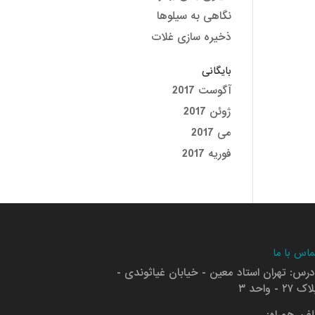
نگاهی به سیلوها
ذخیره سازی غلات
بایگانی
آگوست 2017
ژوئن 2017
می 2017
فوریه 2017
ماس با ما
درس: تهران استاد معین - خیابان غیاثوندی -
ک ۲۷ - واحد ۳
لفن همراه: