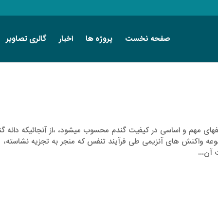
صفحه نخست
پروژه ها
اخبار
گالری تصاویر
­­­ای مهم و اساسی در کیفیت گندم محسوب میشود، ،از آنجائیکه دانه گن
عه واکنش­ های آنزیمی طی فرآیند تنفس که منجر به تجزیه نشاسته،
 آن...