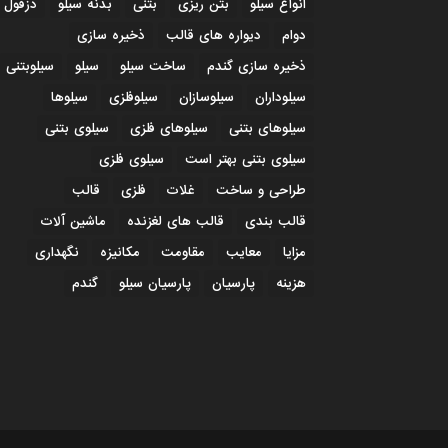
انواع سیلو
بتن ریزی
بتنی
بدنه سیلو
دزفول
دوام
دیواره های قالب
ذخیره سازی
ذخیره سازی گندم
ساخت سیلو
سیلو
سیلوبتنی
سیلوداران
سیلوسازان
سیلوفلزی
سیلوها
سیلوهای بتنی
سیلوهای فلزی
سیلوی بتنی
سیلوی بتنی بهتر است
سیلوی فلزی
طراحی و ساخت
غلات
فلزی
قالب
قالب بندی
قالب های لغزنده
ماشین آلات
مزایا
معایب
مقاومت
مکانیزه
نگهداری
هزینه
پارسیان
پارسیان سیلو
گندم