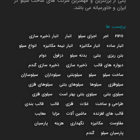
یکی از بزرگترین و مهمترین شرکت های ساخت سیلو در
ایران و خاورمیانه می باشد.
برچسب ها
FIFO
اجر
اجرای سیلو
انبار
انبار ذخیره سازی
انبار ساده
انبار مکانیزه
انبار نیمه مکانیزه
انواع سیلو
بتن ریزی
بتنی
بدنه سیلو
دزفول
دوام
دیواره های قالب
ذخیره سازی
ذخیره سازی گندم
ساخت سیلو
سیلو
سیلوبتنی
سیلوداران
سیلوسازان
سیلوفلزی
سیلوها
سیلوهای بتنی
سیلوهای فلزی
سیلوی بتنی
سیلوی بتنی بهتر است
سیلوی فلزی
طراحی و ساخت
غلات
فلزی
قالب
قالب بندی
قالب های لغزنده
ماشین آلات
مزایا
معایب
مقاومت
مکانیزه
نگهداری
هزینه
پارسیان
پارسیان سیلو
گندم