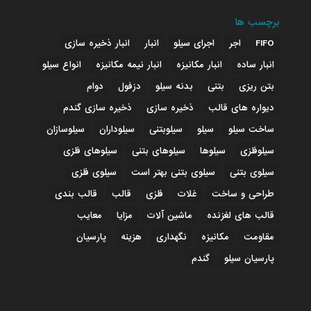
برچسب ها
FIFO
اجر
اجرای سیلو
انبار
انبار ذخیره سازی
انبار ساده
انبار مکانیزه
انبار نیمه مکانیزه
انواع سیلو
بتن ریزی
بتنی
بدنه سیلو
دزفول
دوام
دیواره های قالب
ذخیره سازی
ذخیره سازی گندم
ساخت سیلو
سیلو
سیلوبتنی
سیلوداران
سیلوسازان
سیلوفلزی
سیلوها
سیلوهای بتنی
سیلوهای فلزی
سیلوی بتنی
سیلوی بتنی بهتر است
سیلوی فلزی
طراحی و ساخت
غلات
فلزی
قالب
قالب بندی
قالب های لغزنده
ماشین آلات
مزایا
معایب
مقاومت
مکانیزه
نگهداری
هزینه
پارسیان
پارسیان سیلو
گندم