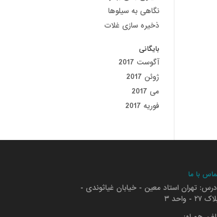
نگاهی به سیلوها
ذخیره سازی غلات
بایگانی
آگوست 2017
ژوئن 2017
می 2017
فوریه 2017
ماس با ما
درس: تهران استاد معین - خیابان غیاثوندی -
ک ۲۷ - واحد ۳
لفن همراه: