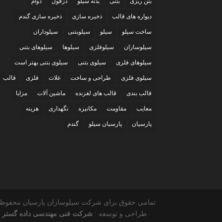
بتن ریزی
بتنی
بدنه سیلو
دزفول
دوام
دیواره های قالب
ذخیره سازی
ذخیره سازی گندم
ساخت سیلو
سیلو
سیلوبتنی
سیلوداران
سیلوسازان
سیلوفلزی
سیلوها
سیلوهای بتنی
سیلوهای فلزی
سیلوی بتنی
سیلوی بتنی بهتر است
سیلوی فلزی
طراحی و ساخت
غلات
فلزی
قالب
قالب بندی
قالب های لغزنده
ماشین آلات
مزایا
معایب
مقاومت
مکانیزه
نگهداری
هزینه
پارسیان
پارسیان سیلو
گندم
تمامی حقوق برای شرکت سیلوسازان پارسیان محفوظ 
طراحی و توسعه :
شرکت فنی مهندسی داده گستر 