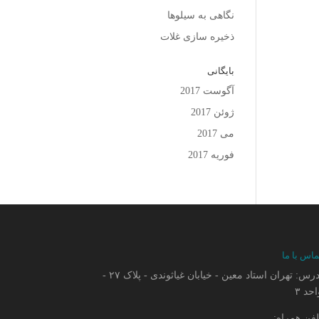
نگاهی به سیلوها
ذخیره سازی غلات
بایگانی
آگوست 2017
ژوئن 2017
می 2017
فوریه 2017
ماس با ما
آدرس: تهران استاد معین - خیابان غیاثوندی - پلاک ۲۷ -
حد ۳
لفن همراه: