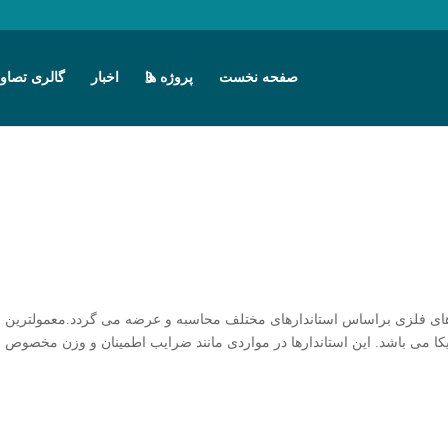
صفحه نخست
پروژه ها
اخبار
گالری تصاوی
لوهای فلزی براساس استاندارهای مختلف محاسبه و عرضه می گردد.معمولترین ا
ردها DIN ، AFNOR فرانسه و ANSI/ASEA آمریکا می باشد. این استاندارها در مواردی مانند ضرایب اطمینان و وزن مخصوص