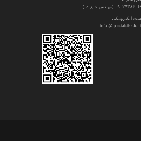
۰۹۱۲۴۳۸۴۰ (مهندس علیزاده)
ست الکترونیکی :
info @ parsialsilo dot i