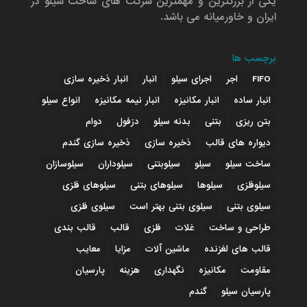
یکی از بزرگترین و مهمترین شرکت های ساخت سیلو در
ایران و خاورمیانه می باشد.
برچسب ها
FIFO
اجر
اجرای سیلو
انبار
انبار ذخیره سازی
انبار ساده
انبار مکانیزه
انبار نیمه مکانیزه
انواع سیلو
بتن ریزی
بتنی
بدنه سیلو
دزفول
دوام
دیواره های قالب
ذخیره سازی
ذخیره سازی گندم
ساخت سیلو
سیلو
سیلوبتنی
سیلوداران
سیلوسازان
سیلوفلزی
سیلوها
سیلوهای بتنی
سیلوهای فلزی
سیلوی بتنی
سیلوی بتنی بهتر است
سیلوی فلزی
طراحی و ساخت
غلات
فلزی
قالب
قالب بندی
قالب های لغزنده
ماشین آلات
مزایا
معایب
مقاومت
مکانیزه
نگهداری
هزینه
پارسیان
پارسیان سیلو
گندم