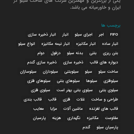
یکی از بزرگترین و مهمترین شرکت های ساخت سیلو در
ایران و خاورمیانه می باشد.
برچسب ها
FIFO
اجر
اجرای سیلو
انبار
انبار ذخیره سازی
انبار ساده
انبار مکانیزه
انبار نیمه مکانیزه
انواع سیلو
بتن ریزی
بتنی
بدنه سیلو
دزفول
دوام
دیواره های قالب
ذخیره سازی
ذخیره سازی گندم
ساخت سیلو
سیلو
سیلوبتنی
سیلوداران
سیلوسازان
سیلوفلزی
سیلوها
سیلوهای بتنی
سیلوهای فلزی
سیلوی بتنی
سیلوی بتنی بهتر است
سیلوی فلزی
طراحی و ساخت
غلات
فلزی
قالب
قالب بندی
قالب های لغزنده
ماشین آلات
مزایا
معایب
مقاومت
مکانیزه
نگهداری
هزینه
پارسیان
پارسیان سیلو
گندم