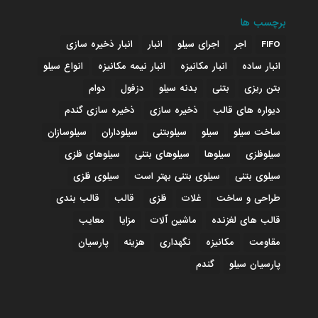
برچسب ها
FIFO
اجر
اجرای سیلو
انبار
انبار ذخیره سازی
انبار ساده
انبار مکانیزه
انبار نیمه مکانیزه
انواع سیلو
بتن ریزی
بتنی
بدنه سیلو
دزفول
دوام
دیواره های قالب
ذخیره سازی
ذخیره سازی گندم
ساخت سیلو
سیلو
سیلوبتنی
سیلوداران
سیلوسازان
سیلوفلزی
سیلوها
سیلوهای بتنی
سیلوهای فلزی
سیلوی بتنی
سیلوی بتنی بهتر است
سیلوی فلزی
طراحی و ساخت
غلات
فلزی
قالب
قالب بندی
قالب های لغزنده
ماشین آلات
مزایا
معایب
مقاومت
مکانیزه
نگهداری
هزینه
پارسیان
پارسیان سیلو
گندم