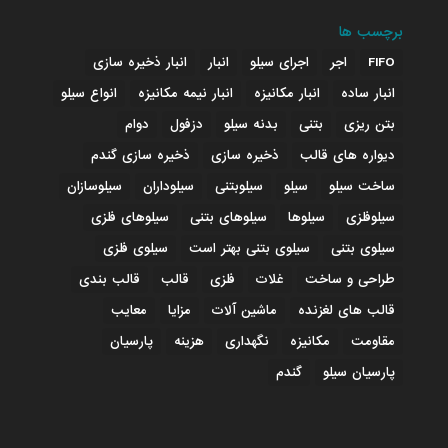
برچسب ها
FIFO
اجر
اجرای سیلو
انبار
انبار ذخیره سازی
انبار ساده
انبار مکانیزه
انبار نیمه مکانیزه
انواع سیلو
بتن ریزی
بتنی
بدنه سیلو
دزفول
دوام
دیواره های قالب
ذخیره سازی
ذخیره سازی گندم
ساخت سیلو
سیلو
سیلوبتنی
سیلوداران
سیلوسازان
سیلوفلزی
سیلوها
سیلوهای بتنی
سیلوهای فلزی
سیلوی بتنی
سیلوی بتنی بهتر است
سیلوی فلزی
طراحی و ساخت
غلات
فلزی
قالب
قالب بندی
قالب های لغزنده
ماشین آلات
مزایا
معایب
مقاومت
مکانیزه
نگهداری
هزینه
پارسیان
پارسیان سیلو
گندم