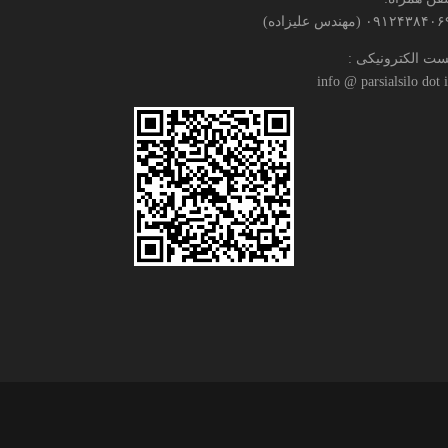
۰۹۱۲۴۳۸۴۰ (مهندس علیزاده)
ست الکترونیکی :
info @ parsialsilo dot i