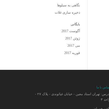
نگاهی به سیلوها
ذخیره سازی غلات
بایگانی
آگوست 2017
ژوئن 2017
می 2017
فوریه 2017
ماس با ما
آدرس: تهران استاد معین - خیابان غیاثوندی - پلاک ۲۷ -
حد ۳
لفن همراه: