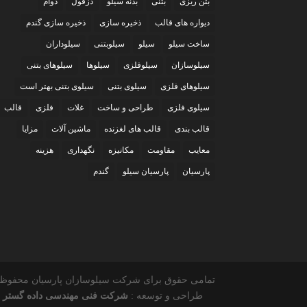
بتن ریزی
بتنی
بدنه سیلو
دزفول
دوام
دیواره های قالب
ذخیره سازی
ذخیره سازی گندم
ساخت سیلو
سیلو
سیلوبتنی
سیلوداران
سیلوسازان
سیلوفلزی
سیلوها
سیلوهای بتنی
سیلوهای فلزی
سیلوی بتنی
سیلوی بتنی بهتر است
سیلوی فلزی
طراحی و ساخت
غلات
فلزی
قالب
قالب بندی
قالب های لغزنده
ماشین آلات
مزایا
معایب
مقاومت
مکانیزه
نگهداری
هزینه
پارسیان
پارسیان سیلو
گندم
تمامی حقوق برای شرکت سیلوسازان پارسیان محفوظ 
طراحی و توسعه :
شرکت فنی مهندسی داده گستر 