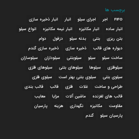
برچسب ها
FIFO
اجر
اجرای سیلو
انبار
انبار ذخیره سازی
انبار ساده
انبار مکانیزه
انبار نیمه مکانیزه
انواع سیلو
بتن ریزی
بتنی
بدنه سیلو
دزفول
دوام
دیواره های قالب
ذخیره سازی
ذخیره سازی گندم
ساخت سیلو
سیلو
سیلوبتنی
سیلوداران
سیلوسازان
سیلوفلزی
سیلوها
سیلوهای بتنی
سیلوهای فلزی
سیلوی بتنی
سیلوی بتنی بهتر است
سیلوی فلزی
طراحی و ساخت
غلات
فلزی
قالب
قالب بندی
قالب های لغزنده
ماشین آلات
مزایا
معایب
مقاومت
مکانیزه
نگهداری
هزینه
پارسیان
پارسیان سیلو
گندم