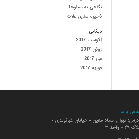
نگاهی به سیلوها
ذخیره سازی غلات
بایگانی
آگوست 2017
ژوئن 2017
می 2017
فوریه 2017
ماس با ما
درس: تهران استاد معین - خیابان غیاثوندی -
ک ۲۷ - واحد ۳
لفن همراه: