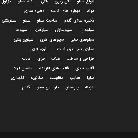
انواع سیلو
بتن ریزی
بتنی
بدنه سیلو
دزفول
دوام
دیواره های قالب
ذخیره سازی
ذخیره سازی گندم
ساخت سیلو
سیلو
سیلوبتنی
سیلوداران
سیلوسازان
سیلوفلزی
سیلوها
سیلوهای بتنی
سیلوهای فلزی
سیلوی بتنی
سیلوی بتنی بهتر است
سیلوی فلزی
طراحی و ساخت
غلات
فلزی
قالب
قالب بندی
قالب های لغزنده
ماشین آلات
مزایا
معایب
مقاومت
مکانیزه
نگهداری
هزینه
پارسیان
پارسیان سیلو
گندم