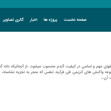
صفحه نخست
پروژه ها
اخبار
گالری تصاویر
­­­ای مهم و اساسی در کیفیت گندم محسوب میشود، ،از آنجائیکه دانه گن
عه واکنش­ های آنزیمی طی فرآیند تنفس که منجر به تجزیه نشاسته،
 آن...