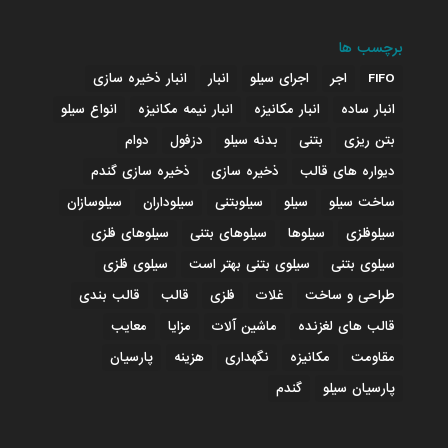
برچسب ها
FIFO
اجر
اجرای سیلو
انبار
انبار ذخیره سازی
انبار ساده
انبار مکانیزه
انبار نیمه مکانیزه
انواع سیلو
بتن ریزی
بتنی
بدنه سیلو
دزفول
دوام
دیواره های قالب
ذخیره سازی
ذخیره سازی گندم
ساخت سیلو
سیلو
سیلوبتنی
سیلوداران
سیلوسازان
سیلوفلزی
سیلوها
سیلوهای بتنی
سیلوهای فلزی
سیلوی بتنی
سیلوی بتنی بهتر است
سیلوی فلزی
طراحی و ساخت
غلات
فلزی
قالب
قالب بندی
قالب های لغزنده
ماشین آلات
مزایا
معایب
مقاومت
مکانیزه
نگهداری
هزینه
پارسیان
پارسیان سیلو
گندم