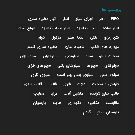
برچسب ها
FIFO
اجر
اجرای سیلو
انبار
انبار ذخیره سازی
انبار ساده
انبار مکانیزه
انبار نیمه مکانیزه
انواع سیلو
بتن ریزی
بتنی
بدنه سیلو
دزفول
دوام
دیواره های قالب
ذخیره سازی
ذخیره سازی گندم
ساخت سیلو
سیلو
سیلوبتنی
سیلوداران
سیلوسازان
سیلوفلزی
سیلوها
سیلوهای بتنی
سیلوهای فلزی
سیلوی بتنی
سیلوی بتنی بهتر است
سیلوی فلزی
طراحی و ساخت
غلات
فلزی
قالب
قالب بندی
قالب های لغزنده
ماشین آلات
مزایا
معایب
مقاومت
مکانیزه
نگهداری
هزینه
پارسیان
پارسیان سیلو
گندم