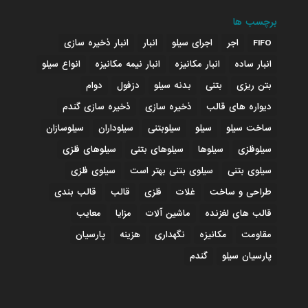
برچسب ها
FIFO
اجر
اجرای سیلو
انبار
انبار ذخیره سازی
انبار ساده
انبار مکانیزه
انبار نیمه مکانیزه
انواع سیلو
بتن ریزی
بتنی
بدنه سیلو
دزفول
دوام
دیواره های قالب
ذخیره سازی
ذخیره سازی گندم
ساخت سیلو
سیلو
سیلوبتنی
سیلوداران
سیلوسازان
سیلوفلزی
سیلوها
سیلوهای بتنی
سیلوهای فلزی
سیلوی بتنی
سیلوی بتنی بهتر است
سیلوی فلزی
طراحی و ساخت
غلات
فلزی
قالب
قالب بندی
قالب های لغزنده
ماشین آلات
مزایا
معایب
مقاومت
مکانیزه
نگهداری
هزینه
پارسیان
پارسیان سیلو
گندم