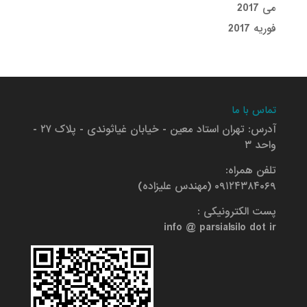
می 2017
فوریه 2017
تماس با ما
آدرس: تهران استاد معین - خیابان غیاثوندی - پلاک ۲۷ -
واحد ۳
تلفن همراه:
۰۹۱۲۴۳۸۴۰۶۹ (مهندس علیزاده)
پست الکترونیکی :
info @ parsialsilo dot ir