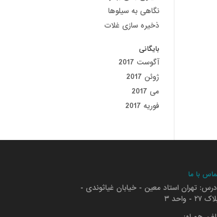
نگاهی به سیلوها
ذخیره سازی غلات
بایگانی
آگوست 2017
ژوئن 2017
می 2017
فوریه 2017
ماس با ما
درس: تهران استاد معین - خیابان غیاثوندی -
ک ۲۷ - واحد ۳
لفن همراه: