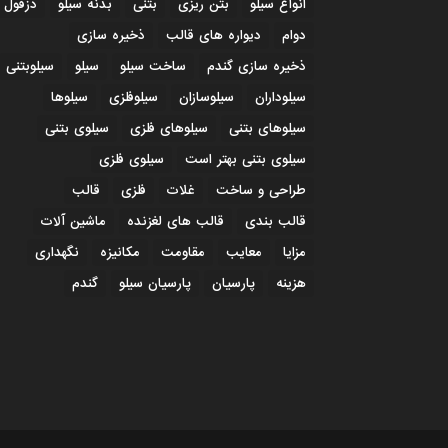
انواع سیلو
بتن ریزی
بتنی
بدنه سیلو
دزفول
دوام
دیواره های قالب
ذخیره سازی
ذخیره سازی گندم
ساخت سیلو
سیلو
سیلوبتنی
سیلوداران
سیلوسازان
سیلوفلزی
سیلوها
سیلوهای بتنی
سیلوهای فلزی
سیلوی بتنی
سیلوی بتنی بهتر است
سیلوی فلزی
طراحی و ساخت
غلات
فلزی
قالب
قالب بندی
قالب های لغزنده
ماشین آلات
مزایا
معایب
مقاومت
مکانیزه
نگهداری
هزینه
پارسیان
پارسیان سیلو
گندم