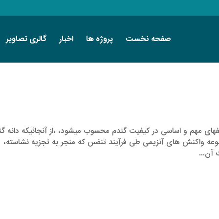
صفحه نخست
پروژه ها
اخبار
گالری تصاویر
­­­ای مهم و اساسی در کیفیت گندم محسوب میشود، ،از آنجائیکه دانه گن
عه واکنش­ های آنزیمی طی فرآیند تنفس که منجر به تجزیه نشاسته،
 آن...