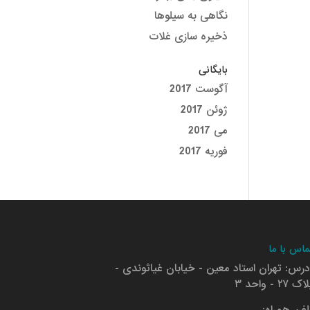
نگاهی به سیلوها
ذخیره سازی غلات
بایگانی
آگوست 2017
ژوئن 2017
می 2017
فوریه 2017
ماس با ما
درس: تهران استاد معین - خیابان غیاثوندی -
ک ۲۷ - واحد ۳
لفن همراه: