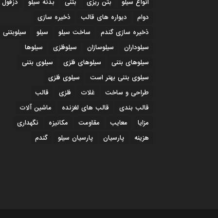
انواع سیلو
بتن ریزی
بتنی
بدنه سیلو
دزفول
دوام
دیواره های قالب
ذخیره سازی
ذخیره سازی گندم
ساخت سیلو
سیلو
سیلوبتنی
سیلوداران
سیلوسازان
سیلوفلزی
سیلوها
سیلوهای بتنی
سیلوهای فلزی
سیلوی بتنی
سیلوی بتنی بهتر است
سیلوی فلزی
طراحی و ساخت
غلات
فلزی
قالب
قالب بندی
قالب های لغزنده
ماشین آلات
مزایا
معایب
مقاومت
مکانیزه
نگهداری
هزینه
پارسیان
پارسیان سیلو
گندم