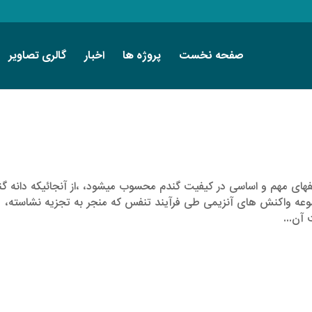
صفحه نخست
پروژه ها
اخبار
گالری تصاویر
­­­ای مهم و اساسی در کیفیت گندم محسوب میشود، ،از آنجائیکه دانه گن
عه واکنش­ های آنزیمی طی فرآیند تنفس که منجر به تجزیه نشاسته،
 آن...