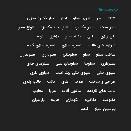
برچسب ها
FIFO
اجر
اجرای سیلو
انبار
انبار ذخیره سازی
انبار ساده
انبار مکانیزه
انبار نیمه مکانیزه
انواع سیلو
بتن ریزی
بتنی
بدنه سیلو
دزفول
دوام
دیواره های قالب
ذخیره سازی
ذخیره سازی گندم
ساخت سیلو
سیلو
سیلوبتنی
سیلوداران
سیلوسازان
سیلوفلزی
سیلوها
سیلوهای بتنی
سیلوهای فلزی
سیلوی بتنی
سیلوی بتنی بهتر است
سیلوی فلزی
طراحی و ساخت
غلات
فلزی
قالب
قالب بندی
قالب های لغزنده
ماشین آلات
مزایا
معایب
مقاومت
مکانیزه
نگهداری
هزینه
پارسیان
پارسیان سیلو
گندم